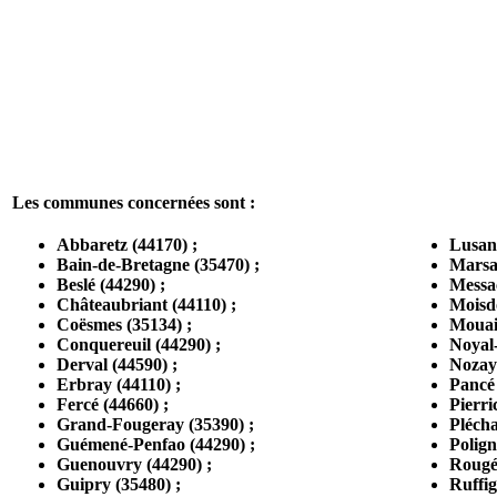
Les communes concernées sont :
Abbaretz (44170) ;
Lusang
Bain-de-Bretagne (35470) ;
Marsa
Beslé (44290) ;
Messac
Châteaubriant (44110) ;
Moisdo
Coësmes (35134) ;
Mouais
Conquereuil (44290) ;
Noyal-
Derval (44590) ;
Nozay 
Erbray (44110) ;
Pancé 
Fercé (44660) ;
Pierri
Grand-Fougeray (35390) ;
Plécha
Guémené-Penfao (44290) ;
Polign
Guenouvry (44290) ;
Rougé 
Guipry (35480) ;
Ruffig