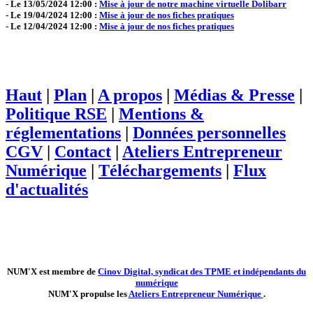
- Le 13/05/2024 12:00 :
Mise à jour de notre machine virtuelle Dolibarr
- Le 19/04/2024 12:00 :
Mise à jour de nos fiches pratiques
- Le 12/04/2024 12:00 :
Mise à jour de nos fiches pratiques
Haut
|
Plan
|
A propos
|
Médias & Presse
|
Politique RSE
|
Mentions &
réglementations
|
Données personnelles
CGV
|
Contact
|
Ateliers Entrepreneur
Numérique
|
Téléchargements
|
Flux
d'actualités
NUM'X est membre de
Cinov Digital, syndicat des TPME et indépendants du
numérique
NUM'X propulse les
Ateliers Entrepreneur Numérique
.