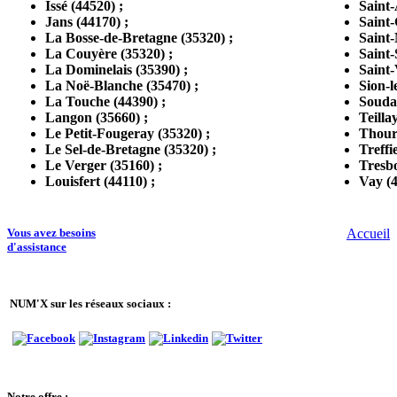
Issé (44520) ;
Saint-
Jans (44170) ;
Saint-
La Bosse-de-Bretagne (35320) ;
Saint-
La Couyère (35320) ;
Saint-
La Dominelais (35390) ;
Saint-
La Noë-Blanche (35470) ;
Sion-l
La Touche (44390) ;
Soudan
Langon (35660) ;
Teilla
Le Petit-Fougeray (35320) ;
Thouri
Le Sel-de-Bretagne (35320) ;
Treffi
Le Verger (35160) ;
Tresbo
Louisfert (44110) ;
Vay (4
Vous avez besoins
Accueil
d'assistance
NUM'X sur les réseaux sociaux :
Notre offre :